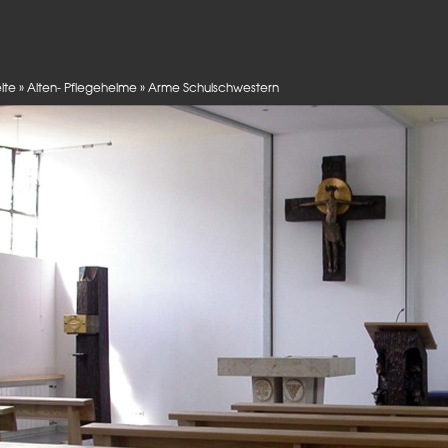
eite
»
Alten- Pflegeheime
»
Arme Schulschwestern